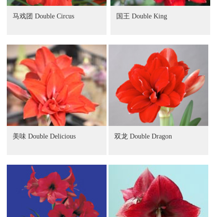
马戏团 Double Circus
国王 Double King
美味 Double Delicious
双龙 Double Dragon