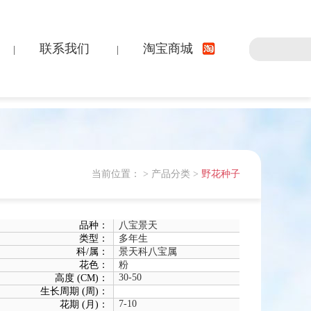
联系我们
淘宝商城
|
|
当前位置：
>
产品分类
>
野花种子
品种：
八宝景天
类型：
多年生
科/属：
景天科八宝属
花色：
粉
30-50
高度 (CM)：
生长周期 (周)：
7-10
花期 (月)：