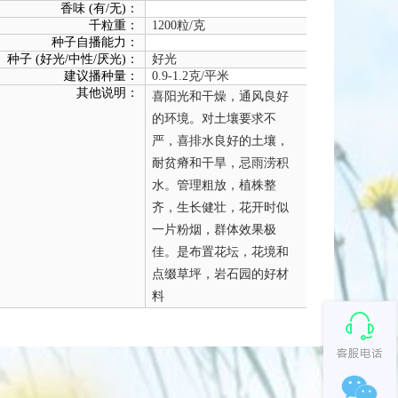
香味 (有/无)：
千粒重：
1200粒/克
种子自播能力：
种子 (好光/中性/厌光)：
好光
建议播种量：
0.9-1.2克/平米
其他说明：
喜阳光和干燥，通风良好
的环境。对土壤要求不
严，喜排水良好的土壤，
耐贫瘠和干旱，忌雨涝积
水。管理粗放，植株整
齐，生长健壮，花开时似
一片粉烟，群体效果极
佳。是布置花坛，花境和
点缀草坪，岩石园的好材
料