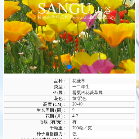
品种：
花菱草
类型：
一二年生
科/属：
罂粟科花菱草属
花色：
黄/混色
20-40
高度 (CM)：
9
生长周期 (周)：
4-7
花期 (月)：
香味 (有/无)：
有
千粒重：
700粒／克
种子自播能力：
强