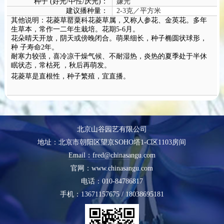
种子 (好光/中性/厌光)：
嫌光
建议播种量：
2-3克／平方米
其他说明：花菱草罂粟科花菱草属，又称人参花、金英花。多年
生草本，常作一二年生栽培。花期5-6月。
花朵晴天开放，阴天或傍晚闭合。萌果细长，种子椭圆状球形，
种 子寿命2年。
耐寒力较强，喜冷凉干燥气候、不耐湿热，炎热的夏季处于半休
眠状态，常枯死 ，秋后再萌发。
花菱草是直根性，种子繁殖，宜直播。
北京山谷园艺有限公司
地址：北京市朝阳区望京SOHO塔1-C区1103房间
Email：fred@chinasangu.com
官网：www.chinasangu.com
电话：010-84786817
手机：13671157675 / 18038695181