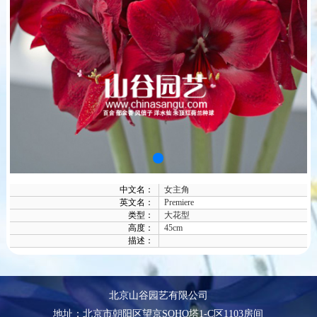
中文名：
女主角
英文名：
Premiere
类型：
大花型
高度：
45cm
描述：
北京山谷园艺有限公司
地址：北京市朝阳区望京SOHO塔1-C区1103房间